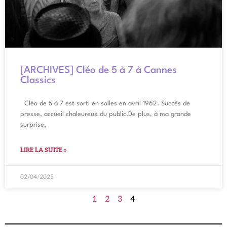
[ARCHIVES] Cléo de 5 à 7 à Cannes
Classics
Cléo de 5 à 7 est sorti en salles en avril 1962. Succès de
presse, accueil chaleureux du public.De plus, à ma grande
surprise,
LIRE LA SUITE »
02/04/2025
1
2
3
4