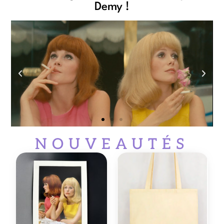
Demy !
LES DEMOISELLES DE
NOUVEAUTÉS
ROCHEFORT
Delphine, viens voir, il sont arrivés... Découvrez notre
sélection de goodies autour du film culte de Jacques
Demy !
Cliquez ici