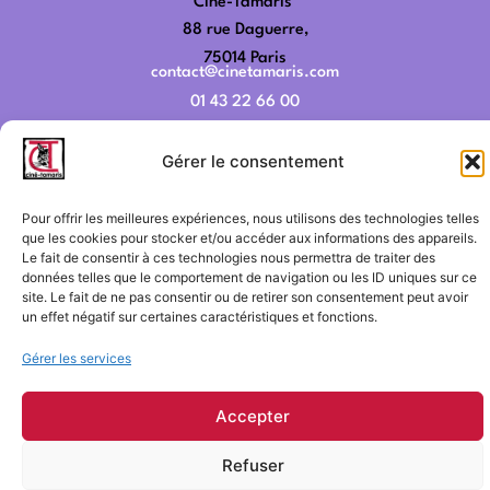
Ciné-Tamaris
88 rue Daguerre,
75014 Paris
contact@cinetamaris.com
01 43 22 66 00
Gérer le consentement
Mentions légales
Pour offrir les meilleures expériences, nous utilisons des technologies telles
Conditions générales de vente
que les cookies pour stocker et/ou accéder aux informations des appareils.
Conditions générales d'utilisation
Le fait de consentir à ces technologies nous permettra de traiter des
données telles que le comportement de navigation ou les ID uniques sur ce
FAQ
© 2025 Ciné-Tamaris
site. Le fait de ne pas consentir ou de retirer son consentement peut avoir
un effet négatif sur certaines caractéristiques et fonctions.
Gérer les services
Accepter
Refuser