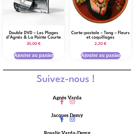
Double DVD – Les Plages
Carte-postale – Tong – Fleurs
d’Agnès & La Pointe Courte
et coquillages
30,00
€
2,20
€
Ajouter au panier
Ajouter au panier
Suivez-nous !
Agnès Varda
Jacques Demy
Rosalie Varda-Demy