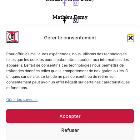
Mathieu Demy
Gérer le consentement
Pour offrir les meilleures expériences, nous utilisons des technologies
telles que les cookies pour stocker et/ou accéder aux informations des
appareils. Le fait de consentir à ces technologies nous permettra de
traiter des données telles que le comportement de navigation ou les ID
Ciné-Tamaris
uniques sur ce site. Le fait de ne pas consentir ou de retirer son
consentement peut avoir un effet négatif sur certaines caractéristiques
88 rue Daguerre,
et fonctions.
75014 Paris
contact@cinetamaris.com
Gérer les services
01 43 22 66 00
Accepter
Refuser
Mentions légales
Conditions générales de vente