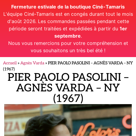
Fermeture estivale de la boutique Ciné-Tamaris
L'équipe Ciné-Tamaris est en congés durant tout le mois
d'août 2026. Les commandes passées pendant cette
période seront traitées et expédiées à partir du
1er
septembre
.
Nous vous remercions pour votre compréhension et
vous souhaitons un très bel été !
Accueil
»
Agnès Varda
»
PIER PAOLO PASOLINI – AGNÈS VARDA – NY
(1967)
PIER PAOLO PASOLINI –
AGNÈS VARDA – NY
(1967)