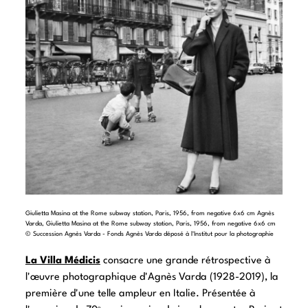
Giulietta Masina at the Rome subway station, Paris, 1956, from negative 6x6 cm Agnès
Varda, Giulietta Masina at the Rome subway station, Paris, 1956, from negative 6x6 cm
© Succession Agnès Varda - Fonds Agnès Varda déposé à l'Institut pour la photographie
La Villa Médicis
consacre une grande rétrospective à
l'œuvre photographique d'Agnès Varda (1928-2019), la
première d'une telle ampleur en Italie. Présentée à