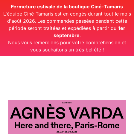
Fermeture estivale de la boutique Ciné-Tamaris
L'équipe Ciné-Tamaris est en congés durant tout le mois
d'août 2026. Les commandes passées pendant cette
période seront traitées et expédiées à partir du
1er
septembre
.
Nous vous remercions pour votre compréhension et
vous souhaitons un très bel été !