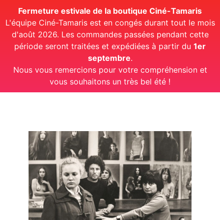
Fermeture estivale de la boutique Ciné-Tamaris
L'équipe Ciné-Tamaris est en congés durant tout le mois
d'août 2026. Les commandes passées pendant cette
période seront traitées et expédiées à partir du
1er
septembre
.
Nous vous remercions pour votre compréhension et
vous souhaitons un très bel été !