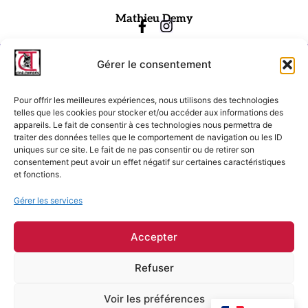
Mathieu Demy
Gérer le consentement
Pour offrir les meilleures expériences, nous utilisons des technologies
telles que les cookies pour stocker et/ou accéder aux informations des
appareils. Le fait de consentir à ces technologies nous permettra de
traiter des données telles que le comportement de navigation ou les ID
Ciné-Tamaris
uniques sur ce site. Le fait de ne pas consentir ou de retirer son
consentement peut avoir un effet négatif sur certaines caractéristiques
88 rue Daguerre,
et fonctions.
75014 Paris
contact@cinetamaris.com
Gérer les services
01 43 22 66 00
Accepter
Refuser
Mentions légales
Conditions générales de vente
Voir les préférences
Conditions générales d'utilisation