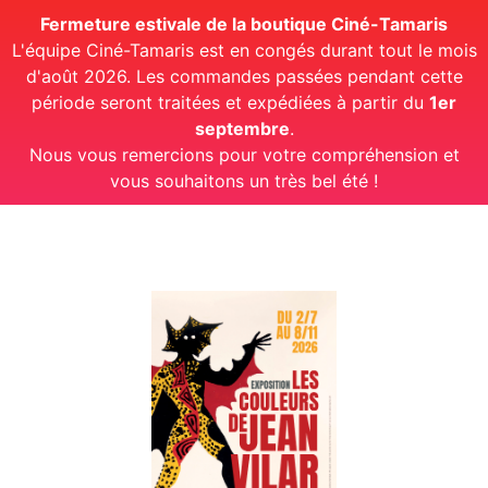
Fermeture estivale de la boutique Ciné-Tamaris
L'équipe Ciné-Tamaris est en congés durant tout le mois
d'août 2026. Les commandes passées pendant cette
période seront traitées et expédiées à partir du
1er
septembre
.
Nous vous remercions pour votre compréhension et
vous souhaitons un très bel été !