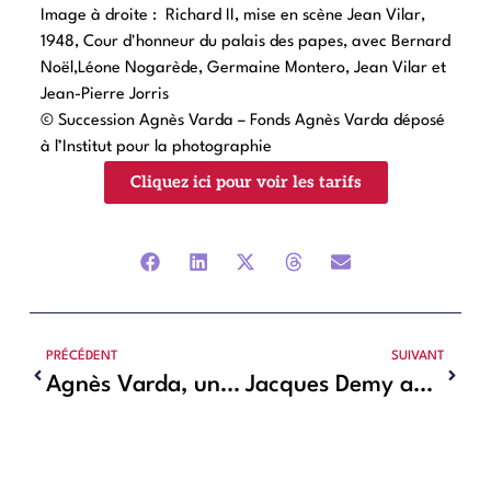
Image à droite : Richard II, mise en scène Jean Vilar,
1948, Cour d'honneur du palais des papes, avec Bernard
Noël,Léone Nogarède, Germaine Montero, Jean Vilar et
Jean-Pierre Jorris
© Succession Agnès Varda – Fonds Agnès Varda déposé
à l’Institut pour la photographie
Cliquez ici pour voir les tarifs
PRÉCÉDENT
SUIVANT
Agnès Varda, un regard libre : L’exposition au Musée de la Chalosse
Jacques Demy au cœur de l’exposition « Mon Petit Théâtre de Peau d’Âne » au musée Hèbre de Rochefort