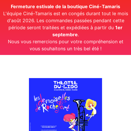
Fermeture estivale de la boutique Ciné-Tamaris
L'équipe Ciné-Tamaris est en congés durant tout le mois
d'août 2026. Les commandes passées pendant cette
période seront traitées et expédiées à partir du
1er
septembre
.
Nous vous remercions pour votre compréhension et
vous souhaitons un très bel été !