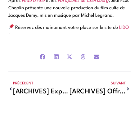
Après
Peau d’Âne
et les
Parapluies de Cherbourg
, Jean-Luc
Choplin présente une nouvelle production du film culte de
Jacques Demy, mis en musique par Michel Legrand.
Réservez dès maintenant votre place sur le site du
LIDO
!
PRÉCÉDENT
SUIVANT
[ARCHIVES] Exposition au musée Soulages, AGNÈS VARDA. JE SUIS CURIEUSE. POINT
[ARCHIVES] Offre exclusive de fin d’année !