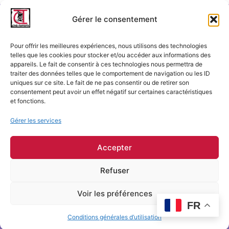
Gérer le consentement
Pour offrir les meilleures expériences, nous utilisons des technologies
telles que les cookies pour stocker et/ou accéder aux informations des
appareils. Le fait de consentir à ces technologies nous permettra de
traiter des données telles que le comportement de navigation ou les ID
Ciné-Tamaris
uniques sur ce site. Le fait de ne pas consentir ou de retirer son
consentement peut avoir un effet négatif sur certaines caractéristiques
88 rue Daguerre,
et fonctions.
75014 Paris
contact@cinetamaris.com
Gérer les services
01 43 22 66 00
Accepter
Refuser
Mentions légales
Conditions générales de vente
Voir les préférences
Conditions générales d'utilisation
FR
FAQ
© 2025 Ciné-Tamaris
Conditions générales d’utilisation