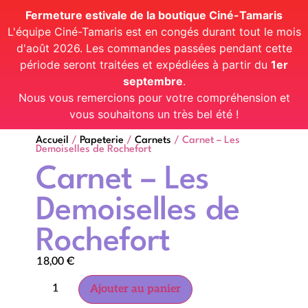
Fermeture estivale de la boutique Ciné-Tamaris
L'équipe Ciné-Tamaris est en congés durant tout le mois
d'août 2026. Les commandes passées pendant cette
période seront traitées et expédiées à partir du
1er
septembre
.
Nous vous remercions pour votre compréhension et
vous souhaitons un très bel été !
Accueil
/
Papeterie
/
Carnets
/ Carnet – Les
Demoiselles de Rochefort
Carnet – Les
Demoiselles de
Rochefort
18,00
€
Ajouter au panier