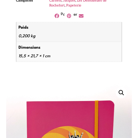
Catégories
Carnets
,
Jacques
,
Les Demoiselles de
Rochefort
,
Papeterie
Partager
Poids
0,200 kg
Dimensions
15,5 × 21,7 × 1 cm