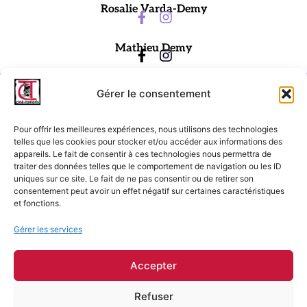
Rosalie Varda-Demy
Mathieu Demy
Gérer le consentement
Pour offrir les meilleures expériences, nous utilisons des technologies
telles que les cookies pour stocker et/ou accéder aux informations des
appareils. Le fait de consentir à ces technologies nous permettra de
traiter des données telles que le comportement de navigation ou les ID
Ciné-Tamaris
uniques sur ce site. Le fait de ne pas consentir ou de retirer son
consentement peut avoir un effet négatif sur certaines caractéristiques
88 rue Daguerre,
et fonctions.
75014 Paris
contact@cinetamaris.com
Gérer les services
01 43 22 66 00
Accepter
Refuser
Mentions légales