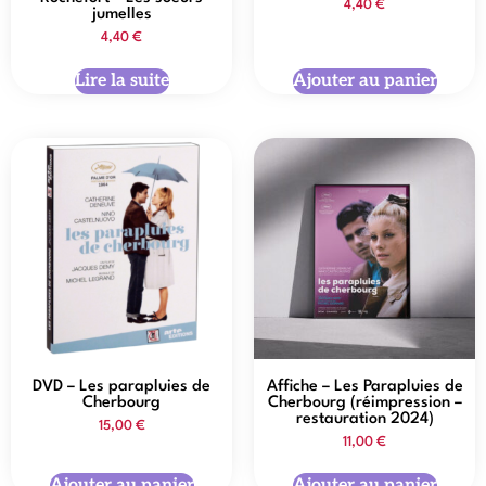
4,40
€
jumelles
4,40
€
Lire la suite
Ajouter au panier
DVD – Les parapluies de
Affiche – Les Parapluies de
Cherbourg
Cherbourg (réimpression –
restauration 2024)
15,00
€
11,00
€
Ajouter au panier
Ajouter au panier