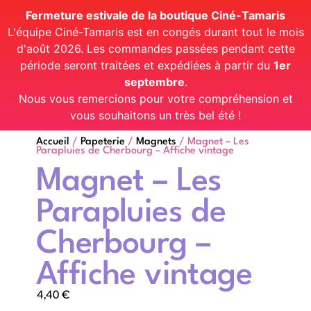
Fermeture estivale de la boutique Ciné-Tamaris
L'équipe Ciné-Tamaris est en congés durant tout le mois
d'août 2026. Les commandes passées pendant cette
période seront traitées et expédiées à partir du
1er
septembre
.
Nous vous remercions pour votre compréhension et
vous souhaitons un très bel été !
Accueil
/
Papeterie
/
Magnets
/ Magnet – Les
Parapluies de Cherbourg – Affiche vintage
Magnet – Les
Parapluies de
Cherbourg –
Affiche vintage
4,40
€