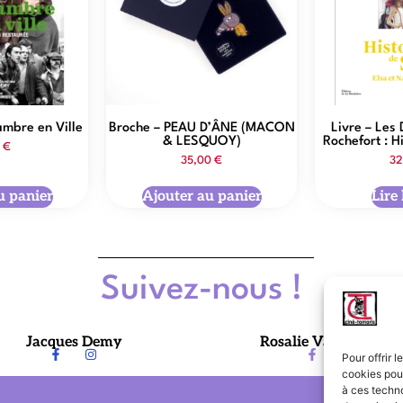
ambre en Ville
Broche – PEAU D’ÂNE (MACON
Livre – Les
& LESQUOY)
Rochefort : H
0
€
35,00
€
32
u panier
Ajouter au panier
Lire 
Suivez-nous !
Jacques Demy
Rosalie Varda-Demy
Pour offrir 
cookies pour
à ces techn