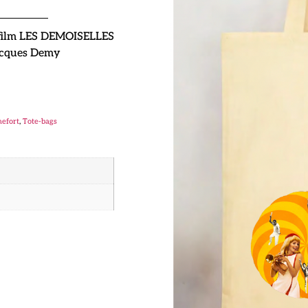
u film LES DEMOISELLES
acques Demy
hefort
,
Tote-bags