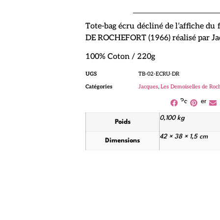
Tote-bag écru décliné de l’affiche d
DE ROCHEFORT (1966) réalisé par J
100% Coton / 220g
UGS
TB-02-ECRU-DR
Catégories
Jacques
,
Les Demoiselles de Roc
Partager
0,100 kg
Poids
42 × 38 × 1,5 cm
Dimensions