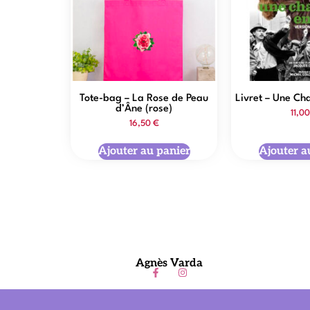
Tote-bag – La Rose de Peau
Livret – Une Ch
d’Âne (rose)
11,0
16,50
€
Ajouter au panier
Ajouter a
Agnès Varda