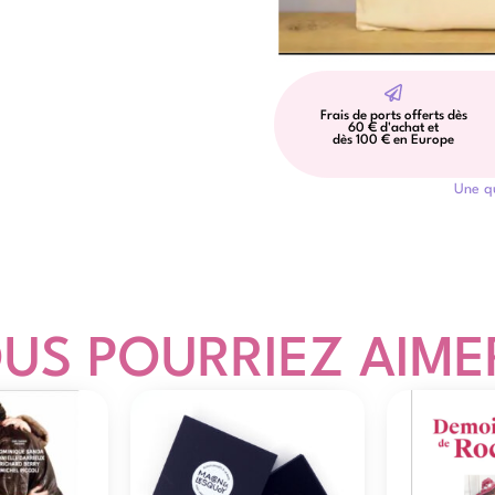
Frais de ports offerts dès
60 € d'achat et
dès 100 € en Europe
Une q
US POURRIEZ AIMER