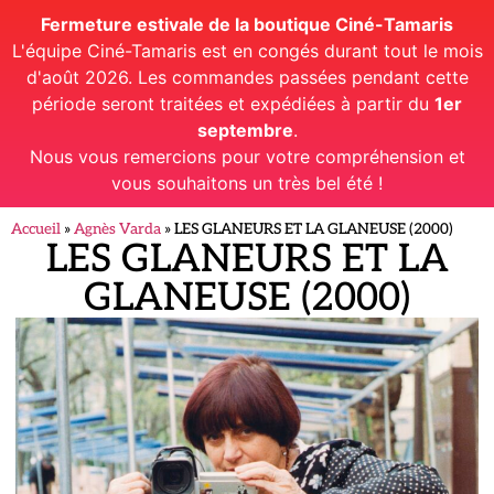
Fermeture estivale de la boutique Ciné-Tamaris
L'équipe Ciné-Tamaris est en congés durant tout le mois
d'août 2026. Les commandes passées pendant cette
période seront traitées et expédiées à partir du
1er
septembre
.
Nous vous remercions pour votre compréhension et
vous souhaitons un très bel été !
Accueil
»
Agnès Varda
»
LES GLANEURS ET LA GLANEUSE (2000)
LES GLANEURS ET LA
GLANEUSE (2000)