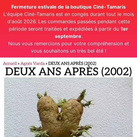
Fermeture estivale de la boutique Ciné-Tamaris
L'équipe Ciné-Tamaris est en congés durant tout le mois
d'août 2026. Les commandes passées pendant cette
période seront traitées et expédiées à partir du
1er
septembre
.
Nous vous remercions pour votre compréhension et
vous souhaitons un très bel été !
Accueil
»
Agnès Varda
»
DEUX ANS APRÈS (2002)
DEUX ANS APRÈS (2002)