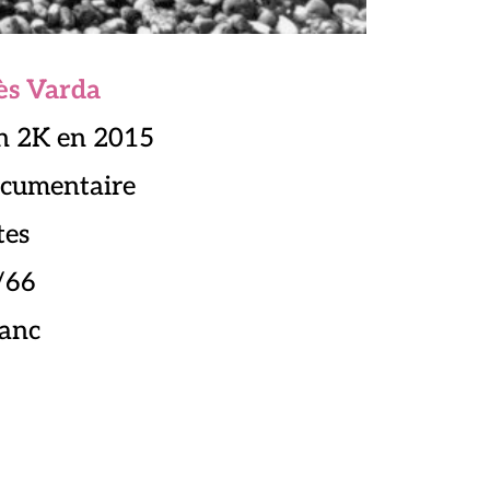
ès Varda
on 2K en 2015
ocumentaire
tes
/66
lanc