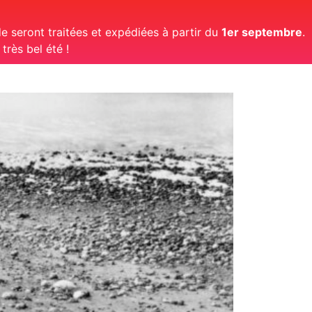
 seront traitées et expédiées à partir du
1er septembre
.
rès bel été !