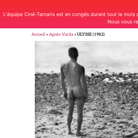
L'équipe Ciné-Tamaris est en congés durant tout le mois
Nous vous re
Accueil
»
Agnès Varda
»
ULYSSE (1982)