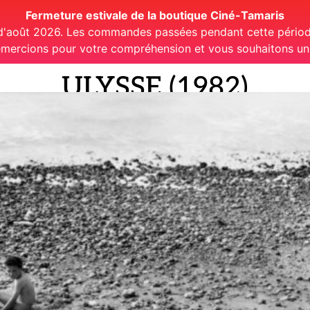
Fermeture estivale de la boutique Ciné-Tamaris
 d'août 2026. Les commandes passées pendant cette période
mercions pour votre compréhension et vous souhaitons un t
ULYSSE (1982)