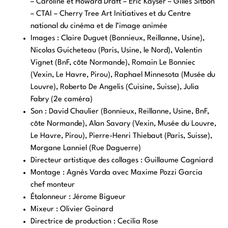
– Caroline et Howard Draft – Eric Kayser – Gilles Sitbon
– CTAI – Cherry Tree Art Initiatives et du Centre
national du cinéma et de l’image animée
Images : Claire Duguet (Bonnieux, Reillanne, Usine),
Nicolas Guicheteau (Paris, Usine, le Nord), Valentin
Vignet (BnF, côte Normande), Romain Le Bonniec
(Vexin, Le Havre, Pirou), Raphael Minnesota (Musée du
Louvre), Roberto De Angelis (Cuisine, Suisse), Julia
Fabry (2e caméra)
Son : David Chaulier (Bonnieux, Reillanne, Usine, BnF,
côte Normande), Alan Savary (Vexin, Musée du Louvre,
Le Havre, Pirou), Pierre-Henri Thiebaut (Paris, Suisse),
Morgane Lanniel (Rue Daguerre)
Directeur artistique des collages : Guillaume Cagniard
Montage : Agnès Varda avec Maxime Pozzi Garcia
chef monteur
Étalonneur : Jérome Bigueur
Mixeur : Olivier Goinard
Directrice de production : Cecilia Rose