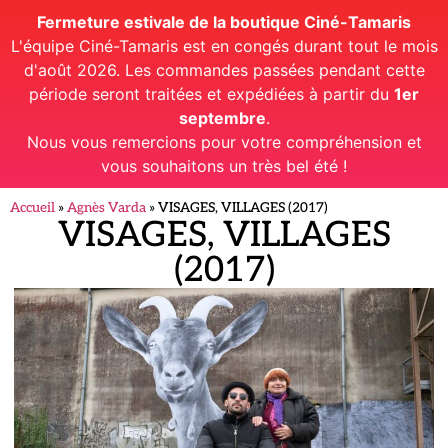
Fermeture estivale de la boutique Ciné-Tamaris
L'équipe Ciné-Tamaris est en congés durant tout le mois
d'août 2026. Les commandes passées pendant cette
période seront traitées et expédiées à partir du
1er
septembre
.
Nous vous remercions pour votre compréhension et
vous souhaitons un très bel été !
Accueil
»
Agnès Varda
»
VISAGES, VILLAGES (2017)
VISAGES, VILLAGES
(2017)