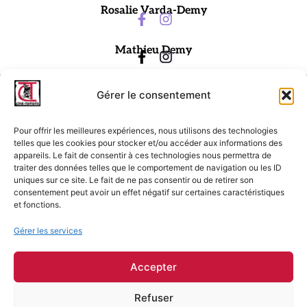
Rosalie Varda-Demy
Mathieu Demy
Gérer le consentement
Pour offrir les meilleures expériences, nous utilisons des technologies
telles que les cookies pour stocker et/ou accéder aux informations des
appareils. Le fait de consentir à ces technologies nous permettra de
traiter des données telles que le comportement de navigation ou les ID
Ciné-Tamaris
uniques sur ce site. Le fait de ne pas consentir ou de retirer son
consentement peut avoir un effet négatif sur certaines caractéristiques
88 rue Daguerre,
et fonctions.
75014 Paris
contact@cinetamaris.com
Gérer les services
01 43 22 66 00
Accepter
Refuser
Mentions légales