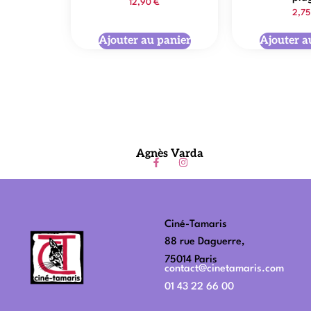
12,90
€
2,7
Ajouter au panier
Ajouter a
Agnès Varda
Ciné-Tamaris
88 rue Daguerre,
75014 Paris
contact@cinetamaris.com
01 43 22 66 00