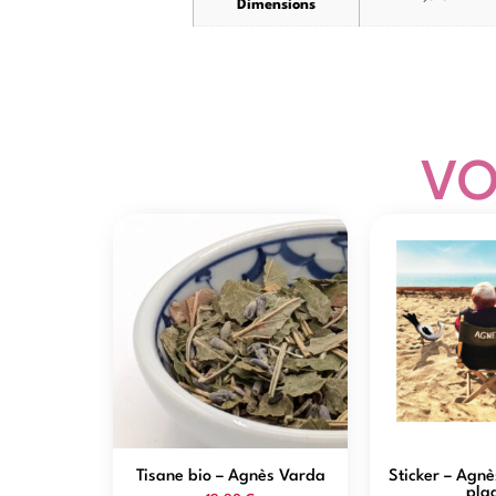
Dimensions
VO
Tisane bio – Agnès Varda
Sticker – Agnè
pla