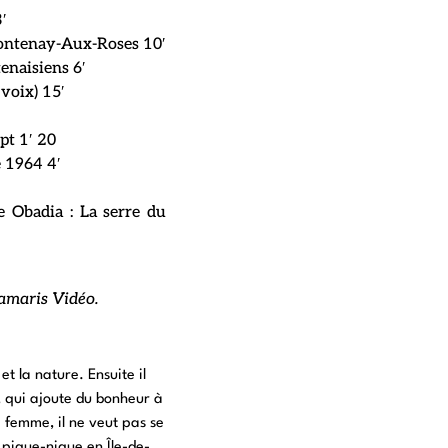
′
Fontenay-Aux-Roses 10′
enaisiens 6′
voix) 15′
pt 1′ 20
 1964 4′
ie Obadia : La serre du
amaris Vidéo.
t la nature. Ensuite il
 qui ajoute du bonheur à
 femme, il ne veut pas se
e pique-nique en Île-de-