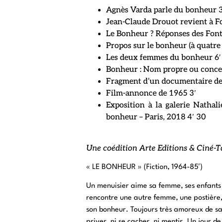
Agnès Varda parle du bonheur 3
Jean-Claude Drouot revient à 
Le Bonheur ? Réponses des Font
Propos sur le bonheur (à quatre 
Les deux femmes du bonheur 6′
Bonheur : Nom propre ou conce
Fragment d’un documentaire de
Film-annonce de 1965 3′
Exposition à la galerie Nathal
bonheur – Paris, 2018 4′ 30
Une coédition Arte Editions & Ciné-T
« LE BONHEUR » (Fiction, 1964-85′)
Un menuisier aime sa femme, ses enfants e
rencontre une autre femme, une postière,
son bonheur. Toujours très amoreux de sa
priver, ni se cacher, ni mentir. Un jour d