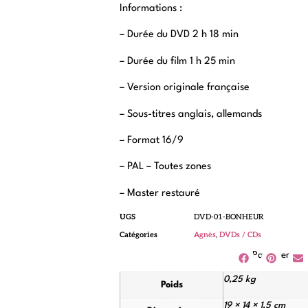
Informations :
– Durée du DVD 2 h 18 min
– Durée du film 1 h 25 min
– Version originale française
– Sous-titres anglais, allemands
– Format 16/9
– PAL – Toutes zones
– Master restauré
UGS
DVD-01-BONHEUR
Catégories
Agnès
,
DVDs / CDs
Partager
0,25 kg
Poids
19 × 14 × 1,5 cm