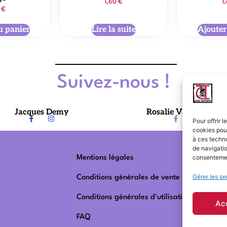
1,60
€
1
5
€
u panier
Lire la suite
Ajouter
Suivez-nous !
Jacques Demy
Rosalie Varda-Demy
Pour offrir 
cookies pour
à ces techn
de navigatio
consentement
Mentions légales
Gérer les se
Conditions générales de vente
Conditions générales d'utilisation
Ac
FAQ