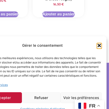
,60
€
16,50
€
 au panier
Ajouter au panier
Gérer le consentement
Mathieu Demy
les meilleures expériences, nous utilisons des technologies telles que les
 stocker et/ou accéder aux informations des appareils. Le fait de consentir
ologies nous permettra de traiter des données telles que le comportement
n ou les ID uniques sur ce site. Le fait de ne pas consentir ou de retirer son
 peut avoir un effet négatif sur certaines caractéristiques et fonctions.
rvices
© 2025 Ciné-Tamaris
cepter
Refuser
Voir les préférences
FR
Conditions générales d’utilisation