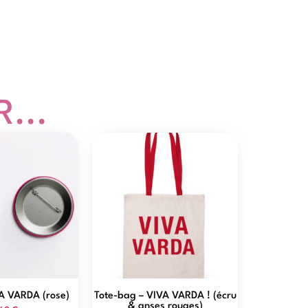
...
A VARDA (rose)
Tote-bag – VIVA VARDA ! (écru
& anses rouges)