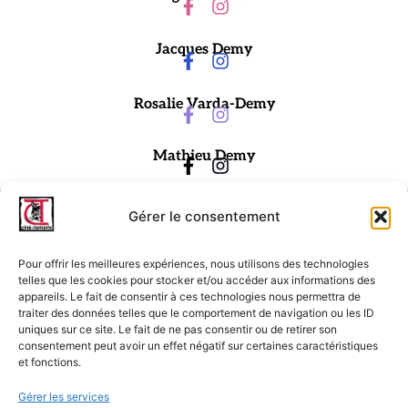
Jacques Demy
Rosalie Varda-Demy
Mathieu Demy
Gérer le consentement
Pour offrir les meilleures expériences, nous utilisons des technologies
telles que les cookies pour stocker et/ou accéder aux informations des
appareils. Le fait de consentir à ces technologies nous permettra de
traiter des données telles que le comportement de navigation ou les ID
Ciné-Tamaris
uniques sur ce site. Le fait de ne pas consentir ou de retirer son
consentement peut avoir un effet négatif sur certaines caractéristiques
88 rue Daguerre,
et fonctions.
75014 Paris
contact@cinetamaris.com
Gérer les services