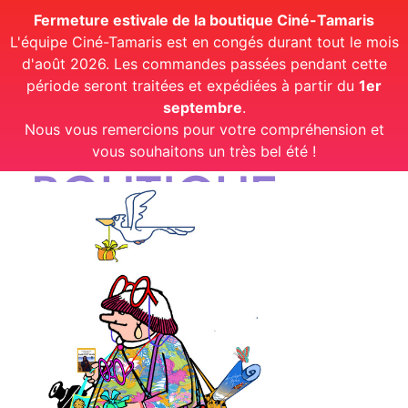
Fermeture estivale de la boutique Ciné-Tamaris
L'équipe Ciné-Tamaris est en congés durant tout le mois
d'août 2026. Les commandes passées pendant cette
période seront traitées et expédiées à partir du
1er
septembre
.
Nous vous remercions pour votre compréhension et
vous souhaitons un très bel été !
BOUTIQUE