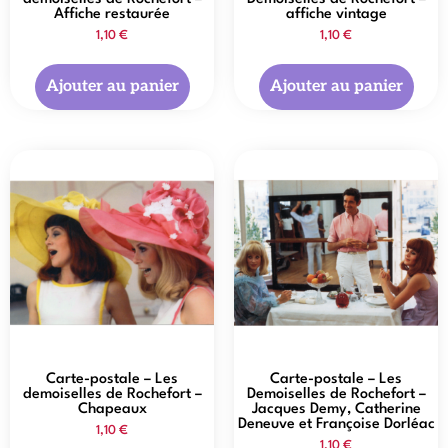
Affiche restaurée
affiche vintage
1,10
€
1,10
€
Ajouter au panier
Ajouter au panier
Carte-postale – Les
Carte-postale – Les
demoiselles de Rochefort –
Demoiselles de Rochefort –
Chapeaux
Jacques Demy, Catherine
Deneuve et Françoise Dorléac
1,10
€
1,10
€