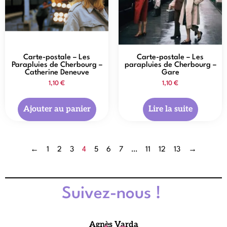
Carte-postale – Les
Carte-postale – Les
Parapluies de Cherbourg –
parapluies de Cherbourg –
Catherine Deneuve
Gare
1,10
€
1,10
€
Ajouter au panier
Lire la suite
←
1
2
3
4
5
6
7
…
11
12
13
→
Suivez-nous !
Agnès Varda