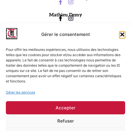
Mathieu Demy
Gérer le consentement
Pour offrir les meilleures expériences, nous utilisons des technologies
telles que les cookies pour stocker et/ou accéder aux informations des
appareils. Le fait de consentir à ces technologies nous permettra de
traiter des données telles que le comportement de navigation ou les ID
Ciné-Tamaris
uniques sur ce site. Le fait de ne pas consentir ou de retirer son
consentement peut avoir un effet négatif sur certaines caractéristiques
88 rue Daguerre,
et fonctions.
75014 Paris
contact@cinetamaris.com
Gérer les services
01 43 22 66 00
Accepter
Refuser
Mentions légales
Conditions générales de vente