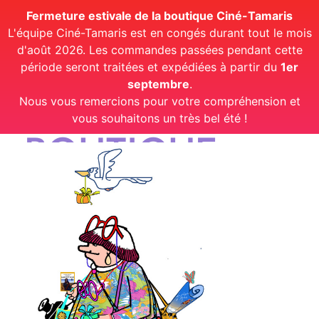
Fermeture estivale de la boutique Ciné-Tamaris
L'équipe Ciné-Tamaris est en congés durant tout le mois
d'août 2026. Les commandes passées pendant cette
période seront traitées et expédiées à partir du
1er
septembre
.
Nous vous remercions pour votre compréhension et
vous souhaitons un très bel été !
BOUTIQUE