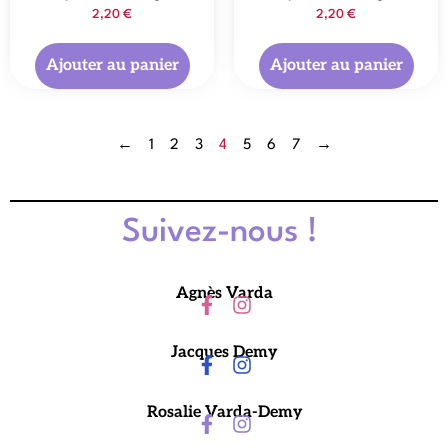
2,20
€
2,20
€
Ajouter au panier
Ajouter au panier
←
1
2
3
4
5
6
7
→
Suivez-nous !
Agnès Varda
Jacques Demy
Rosalie Varda-Demy