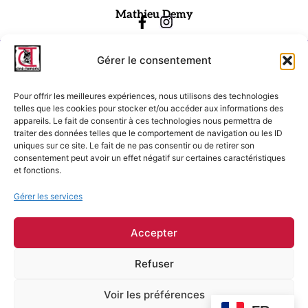
Mathieu Demy
Gérer le consentement
Pour offrir les meilleures expériences, nous utilisons des technologies
telles que les cookies pour stocker et/ou accéder aux informations des
appareils. Le fait de consentir à ces technologies nous permettra de
traiter des données telles que le comportement de navigation ou les ID
Ciné-Tamaris
uniques sur ce site. Le fait de ne pas consentir ou de retirer son
consentement peut avoir un effet négatif sur certaines caractéristiques
88 rue Daguerre,
et fonctions.
75014 Paris
contact@cinetamaris.com
Gérer les services
01 43 22 66 00
Accepter
Refuser
Mentions légales
Conditions générales de vente
Voir les préférences
Conditions générales d'utilisation