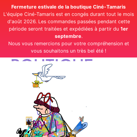
Fermeture estivale de la boutique Ciné-Tamaris
L'équipe Ciné-Tamaris est en congés durant tout le mois
d'août 2026. Les commandes passées pendant cette
période seront traitées et expédiées à partir du
1er
septembre
.
Nous vous remercions pour votre compréhension et
vous souhaitons un très bel été !
BOUTIQUE