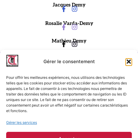
Jacques Demy
Rosalie Varda-Demy
Mathieu Demy
Gérer le consentement
Pour offrir les meilleures expériences, nous utilisons des technologies
telles que les cookies pour stocker et/ou accéder aux informations des
appareils. Le fait de consentir à ces technologies nous permettra de
traiter des données telles que le comportement de navigation ou les ID
Ciné-Tamaris
uniques sur ce site. Le fait de ne pas consentir ou de retirer son
consentement peut avoir un effet négatif sur certaines caractéristiques
88 rue Daguerre,
et fonctions.
75014 Paris
contact@cinetamaris.com
Gérer les services
01 43 22 66 00