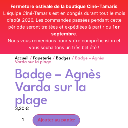
Fermeture estivale de la boutique Ciné-Tamaris
L'équipe Ciné-Tamaris est en congés durant tout le mois
d'août 2026. Les commandes passées pendant cette
période seront traitées et expédiées à partir du
1er
septembre
.
Nous vous remercions pour votre compréhension et
vous souhaitons un très bel été !
Accueil
/
Papeterie
/
Badges
/ Badge – Agnès
Varda sur la plage
Badge – Agnès
Varda sur la
plage
3,30
€
Ajouter au panier