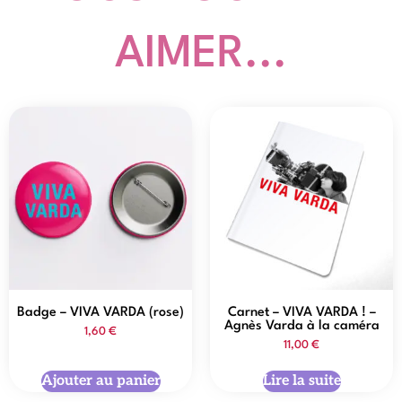
AIMER...
Badge – VIVA VARDA (rose)
Carnet – VIVA VARDA ! –
Agnès Varda à la caméra
1,60
€
11,00
€
Ajouter au panier
Lire la suite