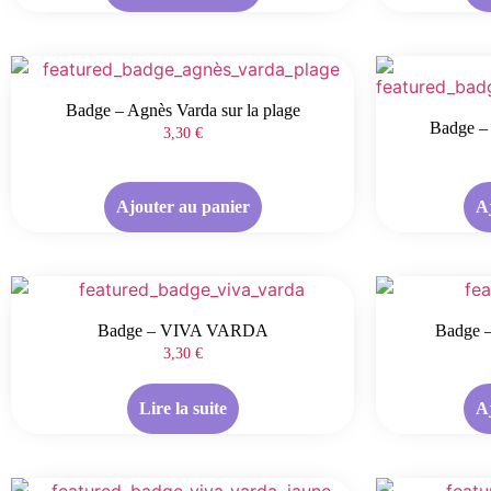
Badge – Agnès Varda sur la plage
Badge – 
3,30
€
Ajouter au panier
A
Badge – VIVA VARDA
Badge 
3,30
€
Lire la suite
A