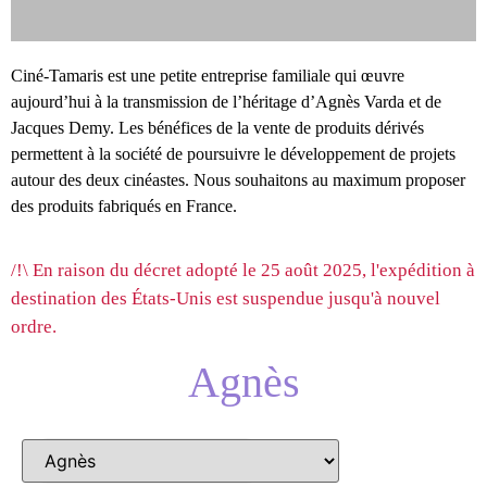
LES DEMOISELLES DE
Ciné-Tamaris est une petite entreprise familiale qui œuvre
ROCHEFORT
aujourd’hui à la transmission de l’héritage d’Agnès Varda et de
Jacques Demy. Les bénéfices de la vente de produits dérivés
Delphine, viens voir, ils sont arrivés... Découvrez notre
sélection de goodies autour du film culte de Jacques Demy !
permettent à la société de poursuivre le développement de projets
autour des deux cinéastes. Nous souhaitons au maximum proposer
Cliquez ici
des produits fabriqués en France.
/!\ En raison du décret adopté le 25 août 2025, l'expédition à
destination des États-Unis est suspendue jusqu'à nouvel
ordre.
Agnès