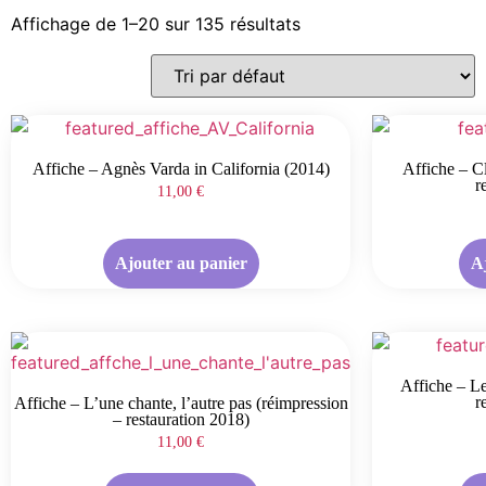
Affichage de 1–20 sur 135 résultats
Affiche – Agnès Varda in California (2014)
Affiche – Cl
r
11,00
€
Ajouter au panier
A
Affiche – Le
r
Affiche – L’une chante, l’autre pas (réimpression
– restauration 2018)
11,00
€