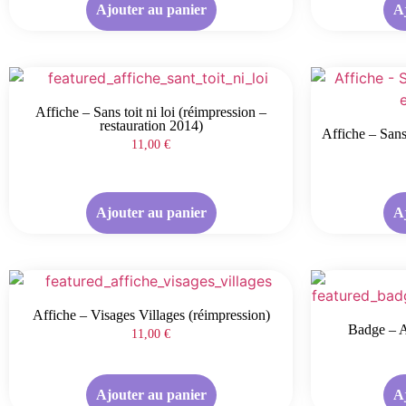
Ajouter au panier
A
Affiche – Sans toit ni loi (réimpression –
restauration 2014)
Affiche – Sans 
11,00
€
Ajouter au panier
A
Affiche – Visages Villages (réimpression)
Badge – A
11,00
€
Ajouter au panier
A