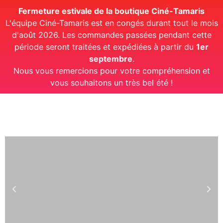
Fermeture estivale de la boutique Ciné-Tamaris
L'équipe Ciné-Tamaris est en congés durant tout le mois
d'août 2026. Les commandes passées pendant cette
période seront traitées et expédiées à partir du
1er
septembre
.
Nous vous remercions pour votre compréhension et
vous souhaitons un très bel été !