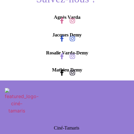
Agnès Varda
Jacques Demy
Rosalie Varda-Demy
Mathieu Demy
Ciné-Tamaris