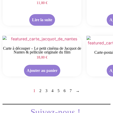
11,00
€
Lire la suite
A
Carte à découper – Le petit cinéma de Jacquot de
Nantes & pellicule originale du film
Carte-posta
18,00
€
Ajouter au panier
A
1
2
3
4
5
6
7
→
Suivez-nous !