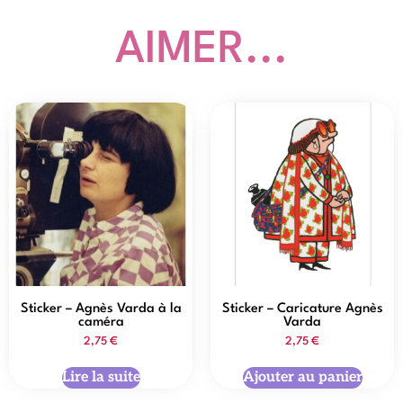
AIMER...
Sticker – Agnès Varda à la
Sticker – Caricature Agnès
caméra
Varda
2,75
€
2,75
€
Lire la suite
Ajouter au panier