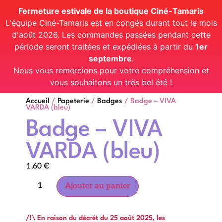
Fermeture estivale de la boutique Ciné-Tamaris
L'équipe Ciné-Tamaris est en congés durant tout le mois
d'août 2026. Les commandes passées pendant cette
période seront traitées et expédiées à partir du
1er
septembre
.
Nous vous remercions pour votre compréhension et
vous souhaitons un très bel été !
Accueil
/
Papeterie
/
Badges
/ Badge – VIVA
VARDA (bleu)
Badge – VIVA
VARDA (bleu)
1,60
€
Ajouter au panier
/!\ En raison du décrét du 25 août 2025, les