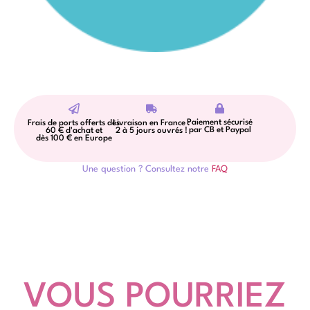
Paiement sécurisé
Frais de ports offerts dès
Livraison en France :
par CB et Paypal
60 € d'achat et
2 à 5 jours ouvrés !
dès 100 € en Europe
Une question ? Consultez notre
FAQ
VOUS POURRIEZ