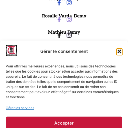
Rosalie Varda-Demy
Mathieu Demy
Gérer le consentement
Pour offrir les meilleures expériences, nous utilisons des technologies
telles que les cookies pour stocker et/ou accéder aux informations des
appareils. Le fait de consentir à ces technologies nous permettra de
traiter des données telles que le comportement de navigation ou les ID
Ciné-Tamaris
uniques sur ce site. Le fait de ne pas consentir ou de retirer son
consentement peut avoir un effet négatif sur certaines caractéristiques
88 rue Daguerre,
et fonctions.
75014 Paris
contact@cinetamaris.com
Gérer les services
01 43 22 66 00
Accepter