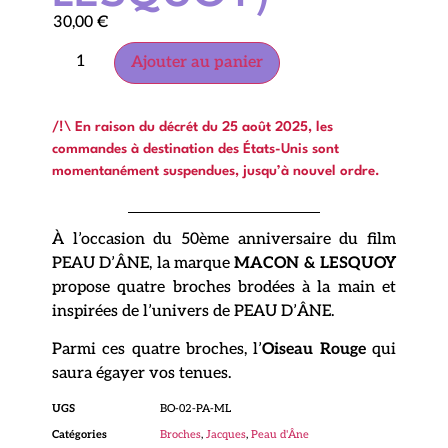
30,00
€
Ajouter au panier
/!\ En raison du décrét du 25 août 2025, les
commandes à destination des États-Unis sont
momentanément suspendues, jusqu’à nouvel ordre.
À l’occasion du 50ème anniversaire du film
PEAU D’ÂNE, la marque
MACON & LESQUOY
propose quatre broches brodées à la main et
inspirées de l’univers de PEAU D’ÂNE.
Parmi ces quatre broches, l’
Oiseau Rouge
qui
saura égayer vos tenues.
UGS
BO-02-PA-ML
Catégories
Broches
,
Jacques
,
Peau d'Âne