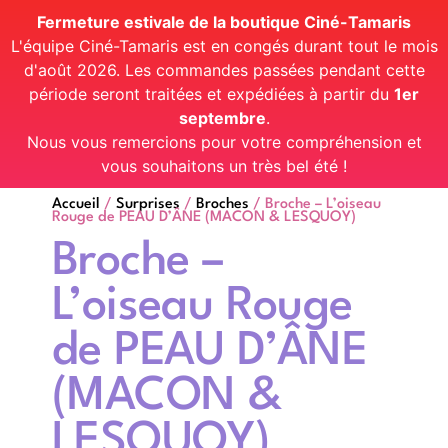
Fermeture estivale de la boutique Ciné-Tamaris
L'équipe Ciné-Tamaris est en congés durant tout le mois
d'août 2026. Les commandes passées pendant cette
période seront traitées et expédiées à partir du
1er
septembre
.
Nous vous remercions pour votre compréhension et
vous souhaitons un très bel été !
Accueil
/
Surprises
/
Broches
/ Broche – L’oiseau
Rouge de PEAU D’ÂNE (MACON & LESQUOY)
Broche –
L’oiseau Rouge
de PEAU D’ÂNE
(MACON &
LESQUOY)