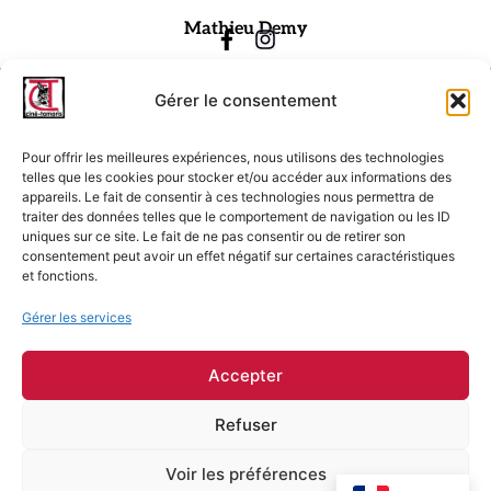
Mathieu Demy
Gérer le consentement
Pour offrir les meilleures expériences, nous utilisons des technologies
telles que les cookies pour stocker et/ou accéder aux informations des
appareils. Le fait de consentir à ces technologies nous permettra de
traiter des données telles que le comportement de navigation ou les ID
Ciné-Tamaris
uniques sur ce site. Le fait de ne pas consentir ou de retirer son
consentement peut avoir un effet négatif sur certaines caractéristiques
88 rue Daguerre,
et fonctions.
75014 Paris
contact@cinetamaris.com
Gérer les services
01 43 22 66 00
Accepter
Refuser
Mentions légales
Conditions générales de vente
Voir les préférences
Conditions générales d'utilisation