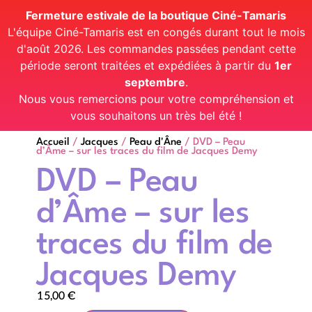
Fermeture estivale de la boutique Ciné-Tamaris
L'équipe Ciné-Tamaris est en congés durant tout le mois
d'août 2026. Les commandes passées pendant cette
période seront traitées et expédiées à partir du
1er
septembre
.
Nous vous remercions pour votre compréhension et
vous souhaitons un très bel été !
Accueil
/
Jacques
/
Peau d'Âne
/ DVD – Peau
d’Âme – sur les traces du film de Jacques Demy
DVD – Peau
d’Âme – sur les
traces du film de
Jacques Demy
15,00
€