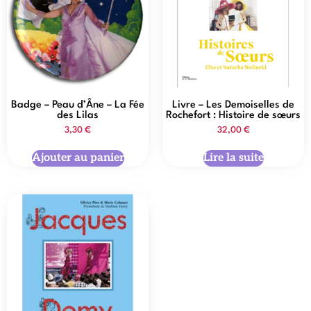
Badge – Peau d’Âne – La Fée
Livre – Les Demoiselles de
des Lilas
Rochefort : Histoire de sœurs
3,30
€
32,00
€
Ajouter au panier
Lire la suite