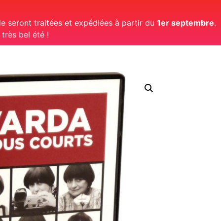
 seront traitées et expédiées à partir du
1er septembre
.
rès bel été !