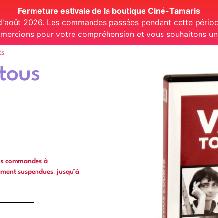
Fermeture estivale de la boutique Ciné-Tamaris
 d'août 2026. Les commandes passées pendant cette période
mercions pour votre compréhension et vous souhaitons un t
ts
tous
les commandes à
ément suspendues, jusqu’à