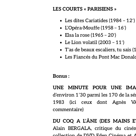
LES COURTS « PARISIENS »
Les dites Cariatides (1984 – 12′)
L’Opéra-Mouffe (1958 – 16′)
Elsa la rose (1965 – 20′)
Le Lion volatil (2003 – 11′)
T’as de beaux escaliers, tu sais (
Les Fiancés du Pont Mac Donald 
Bonus :
UNE MINUTE POUR UNE IMA
d’environ 1’30 parmi les 170 de la sé
1983 (ici ceux dont Agnès V
commentaire)
DU COQ A L’ÂNE (DES MAINS ET
Alain BERGALA, critique du ciném
collection de DVD Eden Cinéma et A