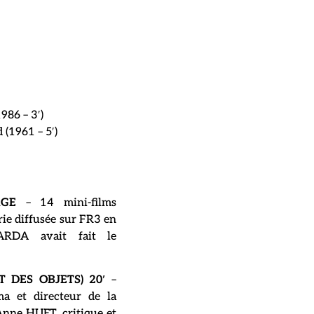
1986 – 3′)
(1961 – 5′)
GE
– 14 mini-films
rie diffusée sur FR3 en
ARDA avait fait le
 DES OBJETS) 20′
–
a et directeur de la
nne HUET, critique et