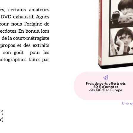
s, certains amateurs
e DVD exhaustif, Agnès
 pour nous l’origine de
cdotes. En bonus, lors
t de la court-métragiste
 propos et des extraits
ue son goût pour les
otographies faites par
Frais de ports offerts dès
60 € d'achat et
dès 100 € en Europe
Une q
′)
′)