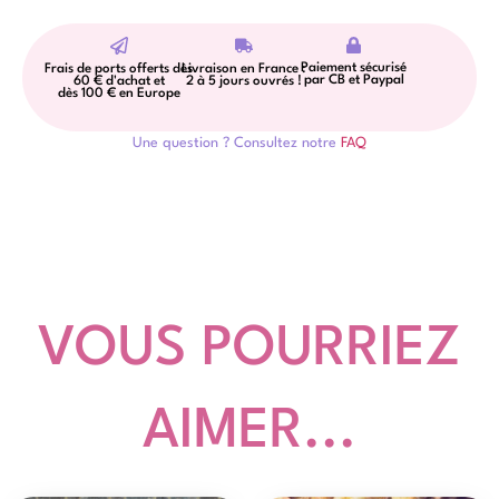
Paiement sécurisé
Frais de ports offerts dès
Livraison en France :
par CB et Paypal
60 € d'achat et
2 à 5 jours ouvrés !
dès 100 € en Europe
Une question ? Consultez notre
FAQ
VOUS POURRIEZ
AIMER...