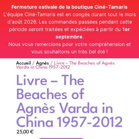
Fermeture estivale de la boutique Ciné-Tamaris
L'équipe Ciné-Tamaris est en congés durant tout le mois
d'août 2026. Les commandes passées pendant cette
période seront traitées et expédiées à partir du
1er
septembre
.
Nous vous remercions pour votre compréhension et
vous souhaitons un très bel été !
Accueil
/
Agnès
/ Livre – The Beaches of Agnès
Varda in China 1957-2012
Livre – The
Beaches of
Agnès Varda in
China 1957-2012
25,00
€