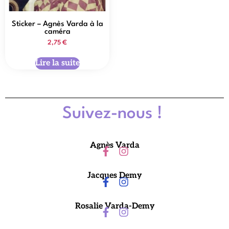
Sticker – Agnès Varda à la
caméra
2,75
€
Lire la suite
Suivez-nous !
Agnès Varda
Jacques Demy
Rosalie Varda-Demy