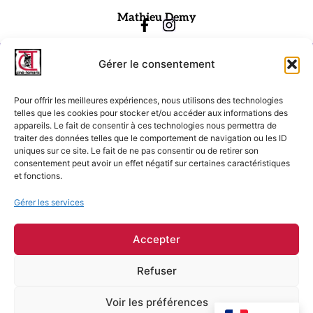
Mathieu Demy
Gérer le consentement
Pour offrir les meilleures expériences, nous utilisons des technologies
telles que les cookies pour stocker et/ou accéder aux informations des
appareils. Le fait de consentir à ces technologies nous permettra de
traiter des données telles que le comportement de navigation ou les ID
Ciné-Tamaris
uniques sur ce site. Le fait de ne pas consentir ou de retirer son
consentement peut avoir un effet négatif sur certaines caractéristiques
88 rue Daguerre,
et fonctions.
75014 Paris
contact@cinetamaris.com
Gérer les services
01 43 22 66 00
Accepter
Refuser
Mentions légales
Conditions générales de vente
Voir les préférences
Conditions générales d'utilisation