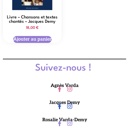
Livre – Chansons et textes
chantés – Jacques Demy
18,00
€
Ajouter au panier
Suivez-nous !
Agnès Varda
Jacques Demy
Rosalie Varda-Demy