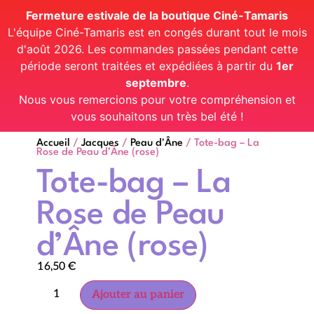
Fermeture estivale de la boutique Ciné-Tamaris
L'équipe Ciné-Tamaris est en congés durant tout le mois
d'août 2026. Les commandes passées pendant cette
période seront traitées et expédiées à partir du
1er
septembre
.
Nous vous remercions pour votre compréhension et
vous souhaitons un très bel été !
Accueil
/
Jacques
/
Peau d'Âne
/ Tote-bag – La
Rose de Peau d’Âne (rose)
Tote-bag – La
Rose de Peau
d’Âne (rose)
16,50
€
Ajouter au panier