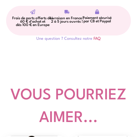
Paiement sécurisé
Frais de ports offerts dès
Livraison en France :
par CB et Paypal
60 € d'achat et
2 à 5 jours ouvrés !
dès 100 € en Europe
Une question ? Consultez notre
FAQ
VOUS POURRIEZ
AIMER...