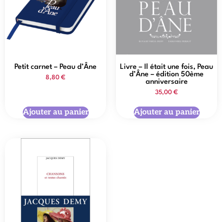
Petit carnet – Peau d’Âne
Livre – Il était une fois, Peau
d’Âne – édition 50ème
8,80
€
anniversaire
35,00
€
Ajouter au panier
Ajouter au panier