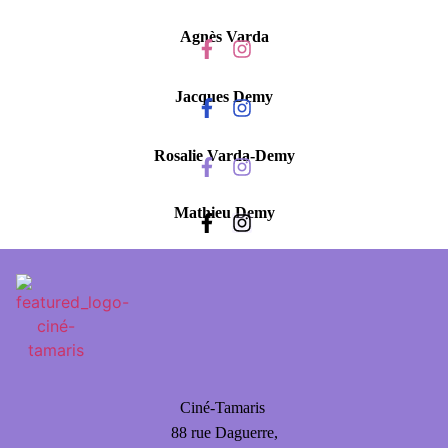
Agnès Varda
Jacques Demy
Rosalie Varda-Demy
Mathieu Demy
Ciné-Tamaris
88 rue Daguerre,