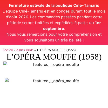
Fermeture estivale de la boutique Ciné-Tamaris
L'équipe Ciné-Tamaris est en congés durant tout le mois
d'août 2026. Les commandes passées pendant cette
période seront traitées et expédiées à partir du
1er
septembre
.
Nous vous remercions pour votre compréhension et
vous souhaitons un très bel été !
Accueil
»
Agnès Varda
»
L’OPÉRA MOUFFE (1958)
L’OPÉRA MOUFFE (1958)