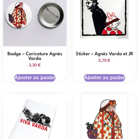
Badge – Caricature Agnès
Sticker – Agnès Varda et JR
Varda
2,75
€
3,30
€
Ajouter au panier
Ajouter au panier