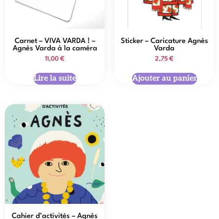
Carnet – VIVA VARDA ! –
Sticker – Caricature Agnès
Agnès Varda à la caméra
Varda
11,00
€
2,75
€
Lire la suite
Ajouter au panier
Cahier d’activités – Agnès