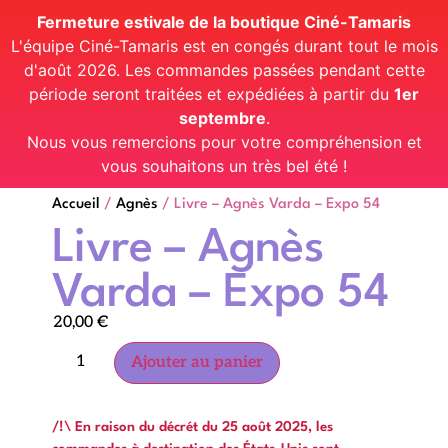
Fermeture estivale de la boutique Ciné-Tamaris
L'équipe Ciné-Tamaris est en congés durant tout le mois
d'août 2026. Les commandes passées pendant cette
période seront traitées et expédiées à partir du
1er
septembre
.
Nous vous remercions pour votre compréhension et
vous souhaitons un très bel été !
Accueil
/
Agnès
/ Livre – Agnès Varda – Expo 54
Livre – Agnès
Varda – Expo 54
20,00
€
Ajouter au panier
/!\ En raison du décrét du 25 août 2025, les