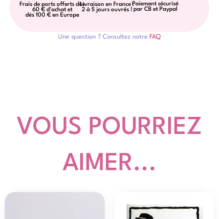
Paiement sécurisé
Frais de ports offerts dès
Livraison en France :
par CB et Paypal
60 € d'achat et
2 à 5 jours ouvrés !
dès 100 € en Europe
Une question ? Consultez notre
FAQ
VOUS POURRIEZ
AIMER...