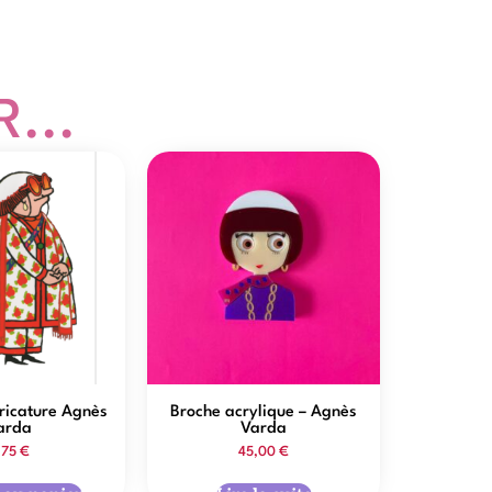
...
aricature Agnès
Broche acrylique – Agnès
arda
Varda
,75
€
45,00
€