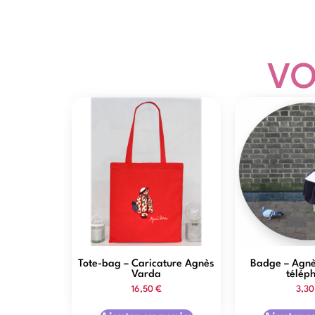
VO
Tote-bag – Caricature Agnès
Badge – Agnè
Varda
télép
16,50
€
3,3