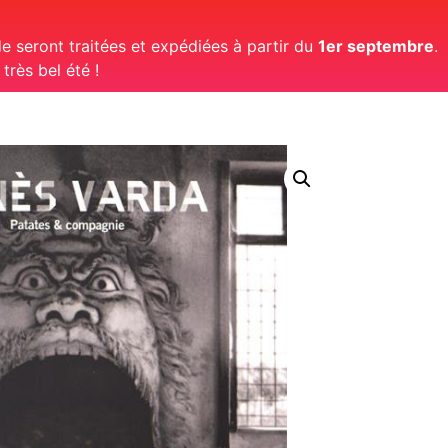
 seront traitées et expédiées à partir du
1er septembre
.
rès bel été !