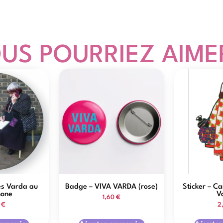
US POURRIEZ AIMER
s Varda au
Badge – VIVA VARDA (rose)
Sticker – C
hone
V
1,60
€
0
€
2