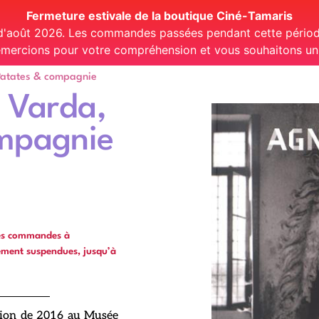
Fermeture estivale de la boutique Ciné-Tamaris
 d'août 2026. Les commandes passées pendant cette période
mercions pour votre compréhension et vous souhaitons un t
Patates & compagnie
s Varda,
mpagnie
les commandes à
ément suspendues, jusqu’à
tion de 2016 au Musée