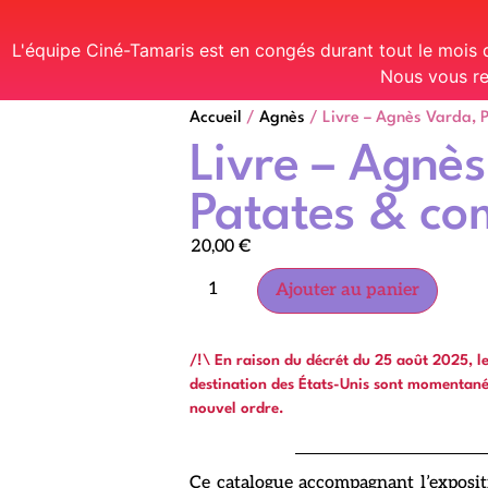
L'équipe Ciné-Tamaris est en congés durant tout le mois
Nous vous re
Accueil
/
Agnès
/ Livre – Agnès Varda, 
Livre – Agnè
Patates & co
20,00
€
Ajouter au panier
/!\ En raison du décrét du 25 août 2025, 
destination des États-Unis sont momentan
nouvel ordre.
Ce catalogue accompagnant l’exposi