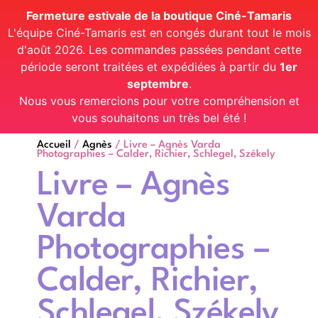
Fermeture estivale de la boutique Ciné-Tamaris
L'équipe Ciné-Tamaris est en congés durant tout le mois
d'août 2026. Les commandes passées pendant cette
période seront traitées et expédiées à partir du
1er
septembre
.
Nous vous remercions pour votre compréhension et
vous souhaitons un très bel été !
Accueil
/
Agnès
/ Livre – Agnès Varda
Photographies – Calder, Richier, Schlegel, Székely
Livre – Agnès
Varda
Photographies –
Calder, Richier,
Schlegel, Székely