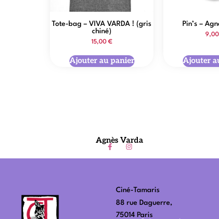
Tote-bag – VIVA VARDA ! (gris
Pin’s – Ag
chiné)
9,0
15,00
€
Ajouter au panier
Ajouter a
Agnès Varda
Ciné-Tamaris
88 rue Daguerre,
75014 Paris