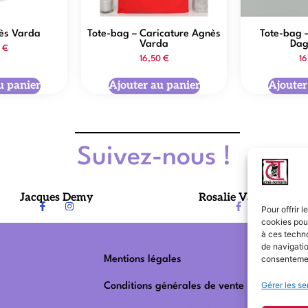
nès Varda
Tote-bag – Caricature Agnès
Tote-bag 
Varda
Dag
0
€
16,50
€
1
u panier
Ajouter au panier
Ajouter
Suivez-nous !
Jacques Demy
Rosalie Varda-Demy
Pour offrir 
cookies pour
à ces techn
de navigatio
consentement
Mentions légales
Gérer les se
Conditions générales de vente