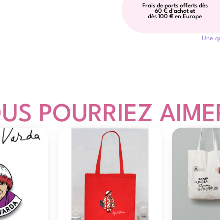
Frais de ports offerts dès
60 € d'achat et
dès 100 € en Europe
Une q
US POURRIEZ AIMER