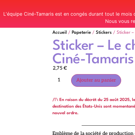
L'équipe Ciné-Tamaris est en congés durant tout le mois
Nous vous re
Accueil
/
Papeterie
/
Stickers
/ Sticker –
Sticker – Le 
Ciné-Tamaris
2,75
€
Ajouter au panier
/!\ En raison du décrét du 25 août 2025, 
destination des États-Unis sont momentan
nouvel ordre.
Emblème de la société de production 