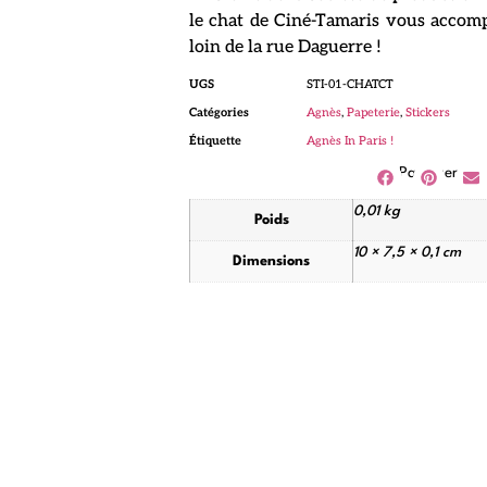
le chat de Ciné-Tamaris vous accom
loin de la rue Daguerre !
UGS
STI-01-CHATCT
Catégories
Agnès
,
Papeterie
,
Stickers
Étiquette
Agnès In Paris !
Partager
0,01 kg
Poids
10 × 7,5 × 0,1 cm
Dimensions