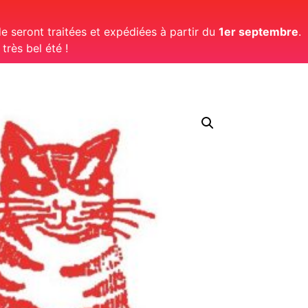
 seront traitées et expédiées à partir du
1er septembre
.
rès bel été !