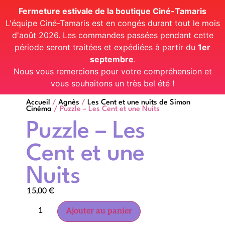
Fermeture estivale de la boutique Ciné-Tamaris
L'équipe Ciné-Tamaris est en congés durant tout le mois
d'août 2026. Les commandes passées pendant cette
période seront traitées et expédiées à partir du
1er
septembre
.
Nous vous remercions pour votre compréhension et
vous souhaitons un très bel été !
Accueil
/
Agnès
/
Les Cent et une nuits de Simon
Cinéma
/ Puzzle – Les Cent et une Nuits
Puzzle – Les
Cent et une
Nuits
15,00
€
Ajouter au panier