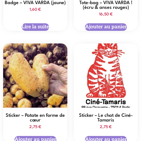
Badge – VIVA VARDA (jaune)
Tote-bag – VIVA VARDA !
(écru & anses rouges)
1,60
€
16,50
€
Lire la suite
Ajouter au panier
Sticker – Patate en forme de
Sticker – Le chat de Ciné-
cœur
Tamaris
2,75
€
2,75
€
Ajouter au panier
Ajouter au panier