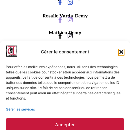
Rosalie Varda-Demy
Mathieu Demy
Gérer le consentement
Pour offrir les meilleures expériences, nous utilisons des technologies
telles que les cookies pour stocker et/ou accéder aux informations des
appareils. Le fait de consentir à ces technologies nous permettra de
traiter des données telles que le comportement de navigation ou les ID
Ciné-Tamaris
uniques sur ce site. Le fait de ne pas consentir ou de retirer son
consentement peut avoir un effet négatif sur certaines caractéristiques
88 rue Daguerre,
et fonctions.
75014 Paris
contact@cinetamaris.com
Gérer les services
01 43 22 66 00
Accepter