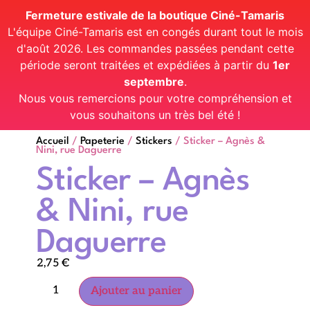
Fermeture estivale de la boutique Ciné-Tamaris
L'équipe Ciné-Tamaris est en congés durant tout le mois
d'août 2026. Les commandes passées pendant cette
période seront traitées et expédiées à partir du
1er
septembre
.
Nous vous remercions pour votre compréhension et
vous souhaitons un très bel été !
Accueil
/
Papeterie
/
Stickers
/ Sticker – Agnès &
Nini, rue Daguerre
Sticker – Agnès
& Nini, rue
Daguerre
2,75
€
Ajouter au panier