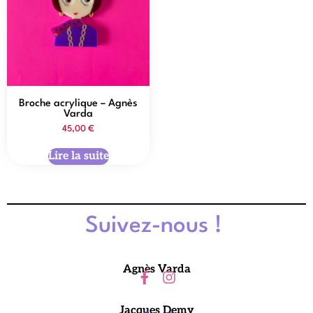
Broche acrylique – Agnès
Varda
45,00
€
Lire la suite
Suivez-nous !
Agnès Varda
Jacques Demy